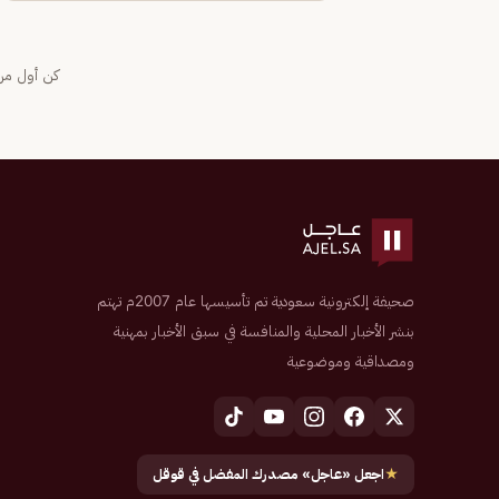
كن أول من 
صحيفة إلكترونية سعودية تم تأسيسها عام 2007م تهتم
بنشر الأخبار المحلية والمنافسة في سبق الأخبار بمهنية
ومصداقية وموضوعية
★
اجعل «عاجل» مصدرك المفضل في قوقل