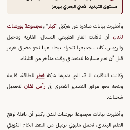
مستوى التهديد الأمني البحري بهرمز
وأظهرت بيانات صادرة عن شركتي ​"
كبلر
" و
مجموعة بورصات
لندن
أن ناقلات الغاز الطبيعي المسال، الغارية ودحيل
⁠والرويس، كانت جميعها تتحرك ببطء غربا نحو مضيق هرمز
قبل أن تغير مسارها لتبتعد في ​وقت متأخر من الثلاثاء.
وكانت الناقلات الـ 3، التي تديرها شركة
قطر
للطاقة، فارغة
وتتجه نحو مرفق ​التصدير القطري في
رأس لفان
لتحميل
شحنات.
وأظهرت بيانات مجموعة بورصات لندن وكبلر أن ناقلة ترفع
العلم الهندي، تحمل مليوني برميل من النفط الخام الكويتي