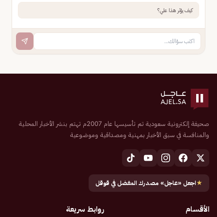
كيف يؤثر هذا علي؟
صحيفة إلكترونية سعودية تم تأسيسها عام 2007م تهتم بنشر الأخبار المحلية
والمنافسة في سبق الأخبار بمهنية ومصداقية وموضوعية
★
اجعل «عاجل» مصدرك المفضل في قوقل
الأقسام
روابط سريعة