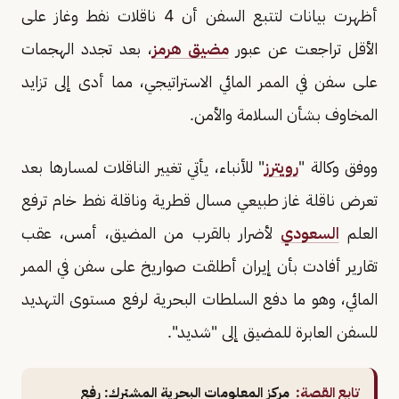
أظهرت بيانات لتتبع السفن أن 4 ناقلات نفط وغاز على
الأقل تراجعت عن عبور
مضيق هرمز
، بعد تجدد الهجمات
على سفن ​في الممر المائي الاستراتيجي، مما أدى إلى تزايد
المخاوف بشأن السلامة والأمن.
ووفق وكالة "
رويترز
" للأنباء، يأتي تغيير الناقلات لمسارها بعد
تعرض ناقلة غاز طبيعي مسال قطرية وناقلة نفط خام ترفع
العلم
السعودي
لأضرار بالقرب من المضيق، أمس، عقب
تقارير أفادت بأن إيران أطلقت صواريخ على سفن في الممر
المائي، وهو ما ​دفع السلطات البحرية لرفع مستوى التهديد
للسفن العابرة للمضيق إلى "شديد".
تابع القصة:
مركز المعلومات البحرية المشترك: رفع