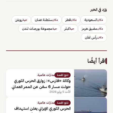
وَرَد في الخبر
السعودية
قطر
سلطنة عمان
رويترز
مكان
مكان
مكان
جهة
مضيق هرمز
كبلر
مجموعة بورصات لندن
مكان
جهة
جهة
رأس لفان
مكان
اقرأ أيضًا
مدارات عالمية
تابع القصة
وكالة «فارس»: زوارق الحرس الثوري
حولت مسار 6 سفن عن الممر العماني
الأحد 5 يوليو 2026
مدارات عالمية
تابع القصة
الحرس الثوري الإيراني يعلن استهداف