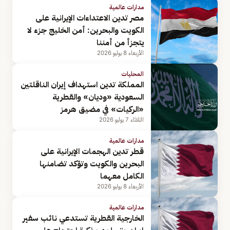
مدارات عالمية
مصر تدين الاعتداءات الإيرانية على
الكويت والبحرين: أمن الخليج جزء لا
يتجزأ من أمننا
الأربعاء 8 يوليو 2026
المحليات
المملكة تدين استهداف إيران الناقلتين
السعودية «وديان» والقطرية
«الركيات» في مضيق هرمز
الثلاثاء 7 يوليو 2026
مدارات عالمية
قطر تدين الهجمات الإيرانية على
البحرين والكويت وتؤكد تضامنها
الكامل معهما
الأربعاء 8 يوليو 2026
مدارات عالمية
الخارجية القطرية تستدعي نائب سفير