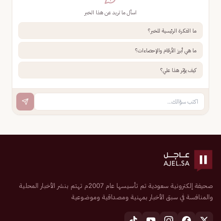
اسأل ما تريد عن هذا الخبر
ما الفكرة الرئيسية للخبر؟
ما هي أبرز الأرقام والإحصاءات؟
كيف يؤثر هذا علي؟
صحيفة إلكترونية سعودية تم تأسيسها عام 2007م تهتم بنشر الأخبار المحلية
والمنافسة في سبق الأخبار بمهنية ومصداقية وموضوعية