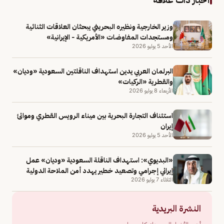
وزير الخارجية ونظيره البحريني يبحثان العلاقات الثنائية
ومستجدات المفاوضات «الأمريكية - الإيرانية»
الأحد 5 يوليو 2026
البرلمان العربي يدين استهداف الناقلتين السعودية «وديان»
والقطرية «الركيات»
الأربعاء 8 يوليو 2026
استئناف التجارة البحرية بين ميناء الرويس القطري وموانئ
إيران
الأحد 5 يوليو 2026
«البديوي»: استهداف الناقلة السعودية «وديان» عمل
إيراني إجرامي وتصعيد خطير يهدد أمن الملاحة الدولية
الثلاثاء 7 يوليو 2026
النشرة البريدية