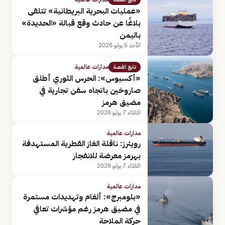
«عمليات ​البحرية البريطانية» تتلقى
بلاغًا عن حادث وقع قبالة «الحديدة»
باليمن
الأحد 5 يوليو 2026
مدارات عالمية
تابع القصة
«أكسيوس»: الحرس الثوري أطلق
صاروخين باتجاه سفن تجارية في
مضيق هرمز
الثلاثاء 7 يوليو 2026
مدارات عالمية
رويترز: ناقلة الغاز القطرية المستهدفة
بهرمز معرضة للانفجار
الثلاثاء 7 يوليو 2026
مدارات عالمية
«بلومبرج»: ألغام وتهديدات مستمرة
في مضيق هرمز رغم مؤشرات تعافي
حركة الملاحة