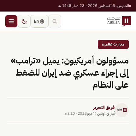
الخميس، 6 أغسطس 2026 · 23 صفر 1448 هـ
EN
مدارات عالمية
مسؤولون أمريكيون: يميل «ترامب»
إلى إجراء عسكري ضد إيران للضغط
على النظام
فريق التحرير
نُشر في
الإثنين 11 مايو 2026
·
8:20 م