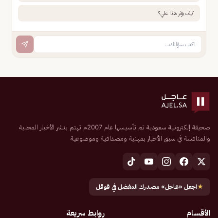
كيف يؤثر هذا علي؟
صحيفة إلكترونية سعودية تم تأسيسها عام 2007م تهتم بنشر الأخبار المحلية
والمنافسة في سبق الأخبار بمهنية ومصداقية وموضوعية
★
اجعل «عاجل» مصدرك المفضل في قوقل
الأقسام
روابط سريعة