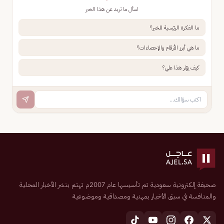
اسأل ما تريد عن هذا الخبر
ما الفكرة الرئيسية للخبر؟
ما هي أبرز الأرقام والإحصاءات؟
كيف يؤثر هذا علي؟
صحيفة إلكترونية سعودية تم تأسيسها عام 2007م تهتم بنشر الأخبار المحلية
والمنافسة في سبق الأخبار بمهنية ومصداقية وموضوعية