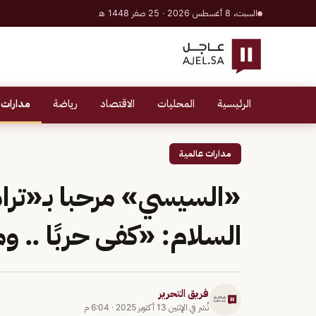
السبت، 8 أغسطس 2026 · 25 صفر 1448 هـ
الرئيسية
المحليات
الاقتصاد
رياضة
مدارات 
مدارات عالمية
«السيسي» مرحبا بـ«ترا
السلام: «كفى حربًا .. وم
فريق التحرير
نُشر في
الإثنين 13 أكتوبر 2025
·
6:04 م