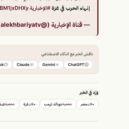
إنهاء الحرب في غزة
#الإخبارية
/GBM1jxDHXy
— قناة الإخبارية (@alekhbariyatv)
ناقش الخبر مع الذكاء الاصطناعي
ok
Claude
Gemini
ChatGPT
وَرَد في الخبر
مصر
دونالد ترمب
غزة
عبد
مكان
شخصية
مكان
شخصية