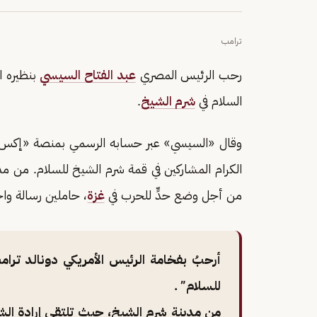
ترامب
رحب الرئيس المصري
عبد الفتاح السيسي
بنظيره ا
السلام في
شرم الشيخ
.
وقال «السيسي» عبر حسابه الرسمي بمنصة «إكس»: 
الكرام المشاركين في قمة شرم الشيخ للسلام. من مد
من أجل وضع حدٍّ للحرب في
غزة
، حاملين رسالة واحد
أرحبُ بفخامة الرئيس الأمريكي دونالد ترا
للسلام” .
من مدينة شرم الشيخ، حيث تلتقي إرادة ال