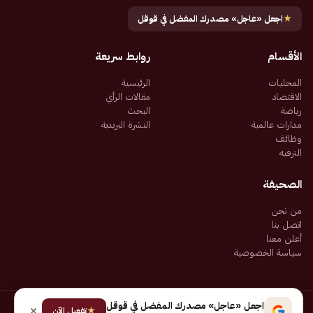
★
اجعل «عاجل» مصدرك المفضل في قوقل
الأقسام
روابط سريعة
المحليات
الرئيسية
الاقتصاد
مقالات الرأي
رياضة
البحث
مدارات عالمية
النشرة البريدية
وظائف
الترفيه
الصحيفة
من نحن
اتصل بنا
أعلن معنا
سياسة الخصوصية
اجعل «عاجل» مصدرك المفضل في قوقل
★
جميع الحقوق محفوظة لـ شركة إيجاز للنشر الإلكتروني المالكة لصحيفة عاجل
تفعيل الآن