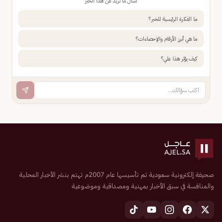
اسأل ما تريد عن هذا الخبر
ما الفكرة الرئيسية للخبر؟
ما هي أبرز الأرقام والإحصاءات؟
كيف يؤثر هذا علي؟
صحيفة إلكترونية سعودية تم تأسيسها عام 2007م تهتم بنشر الأخبار المحلية
والمنافسة في سبق الأخبار بمهنية ومصداقية وموضوعية