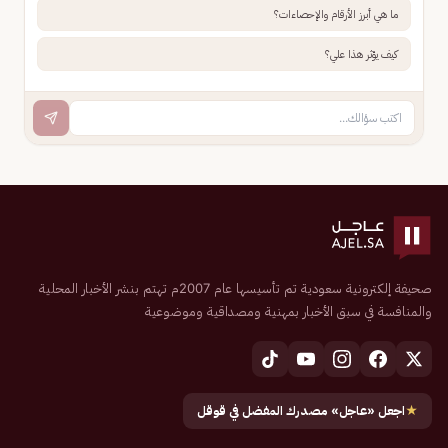
ما هي أبرز الأرقام والإحصاءات؟
كيف يؤثر هذا علي؟
صحيفة إلكترونية سعودية تم تأسيسها عام 2007م تهتم بنشر الأخبار المحلية
والمنافسة في سبق الأخبار بمهنية ومصداقية وموضوعية
★
اجعل «عاجل» مصدرك المفضل في قوقل