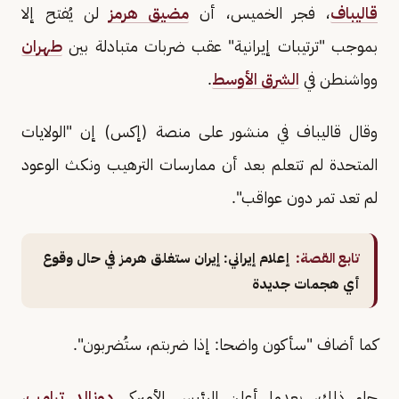
قاليباف
، فجر الخميس، أن
مضيق هرمز
لن يُفتح إلا
بموجب "ترتيبات إيرانية" عقب ضربات متبادلة بين
طهران
وواشنطن في
الشرق الأوسط
.
وقال قاليباف في منشور على منصة (إكس) إن "الولايات
المتحدة لم تتعلم بعد أن ممارسات الترهيب ونكث الوعود
لم تعد تمر دون عواقب".
تابع القصة:
إعلام إيراني: إيران ستغلق هرمز في حال وقوع
أي هجمات جديدة
كما أضاف "سأكون واضحا: إذا ضربتم، ستُضربون".
جاء ذلك، بعدما أعلن الرئيس الأميركي
دونالد ترامب
،