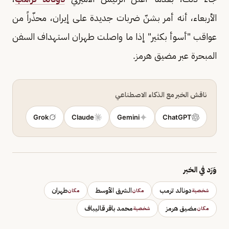
الأربعاء، أنه أمر بشنّ ضربات جديدة على إيران، محذّراً من
عواقب "أسوأ بكثير" إذا ما واصلت طهران استهداف السفن
المبحرة عبر مضيق هرمز.
ناقش الخبر مع الذكاء الاصطناعي
Grok
Claude
Gemini
ChatGPT
وَرَد في الخبر
دونالد ترمب
الشرق الأوسط
طهران
شخصية
مكان
مكان
مضيق هرمز
محمد باقر قاليباف
مكان
شخصية