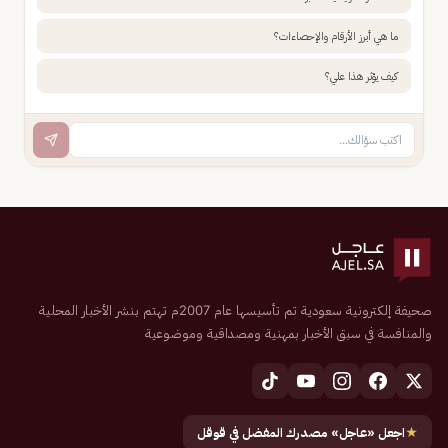
ما هي أبرز الأرقام والإحصاءات؟
كيف يؤثر هذا علي؟
صحيفة إلكترونية سعودية تم تأسيسها عام 2007م تهتم بنشر الأخبار المحلية
والمنافسة في سبق الأخبار بمهنية ومصداقية وموضوعية
★
اجعل «عاجل» مصدرك المفضل في قوقل