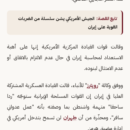
تابع القصة:
الجيش الأمريكي يشن سلسلة من الضربات
القوية على إيران
وقالت قوات القيادة المركزية الأمريكية إنها على أهبة
الاستعداد لمحاسبة إيران في حال عدم الالتزام بالاتفاق أو
عدم الامتثال لبنوده.
ووفق وكالة "
رويترز
" للأنباء، قالت القيادة العسكرية المشتركة
العليا في إيران إن القوات المسلحة الإيرانية ستوجّه "ردا
ساحقا" متهمة واشنطن بما وصفته بأنه "عمل عدواني
سافر"، ومحذّرة من أن ​
طهران
لن تسمح ​بتدخل أمريكي ⁠في
إدارة مضيق هرمز.