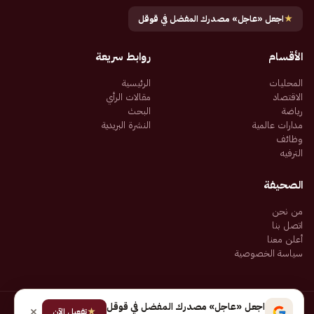
★
اجعل «عاجل» مصدرك المفضل في قوقل
الأقسام
روابط سريعة
المحليات
الرئيسية
الاقتصاد
مقالات الرأي
رياضة
البحث
مدارات عالمية
النشرة البريدية
وظائف
الترفيه
الصحيفة
من نحن
اتصل بنا
أعلن معنا
سياسة الخصوصية
اجعل «عاجل» مصدرك المفضل في قوقل
★
جميع الحقوق محفوظة لـ شركة إيجاز للنشر الإلكتروني المالكة لصحيفة عاجل
تفعيل الآن