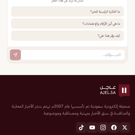
اسأل ما تريد عن هذا الخبر
ما الفكرة الرئيسية للخبر؟
ما هي أبرز الأرقام والإحصاءات؟
كيف يؤثر هذا علي؟
صحيفة إلكترونية سعودية تم تأسيسها عام 2007م تهتم بنشر الأخبار المحلية
والمنافسة في سبق الأخبار بمهنية ومصداقية وموضوعية