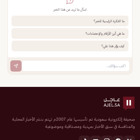
اسأل ما تريد عن هذا الخبر
ما الفكرة الرئيسية للخبر؟
ما هي أبرز الأرقام والإحصاءات؟
كيف يؤثر هذا علي؟
صحيفة إلكترونية سعودية تم تأسيسها عام 2007م تهتم بنشر الأخبار المحلية
والمنافسة في سبق الأخبار بمهنية ومصداقية وموضوعية