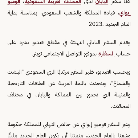
هنأ سفير
اليابان
لدى
المملكة العربية السعودية
،
فوميو
إيواي
، قيادة المملكة والشعب السعودي، بمناسبة بداية
العام الجديد .2023
وقدم السفير الياباني التهنئة في مقطع فيديو نشره على
حساب
السفارة
بموقع التواصل الاجتماعي تويتر.
وبحسب الفيديو، ظهر السفير مرتديًا الزي السعودي "البشت
والشماغ"، ويتحدث باللغة العربية عن العلاقات التاريخية
والمتينة التي تجمع بين المملكة واليابان في مختلف
المجالات.
وعبر السفير فوميو إيواي عن خالص التهاني للمملكة حكومة
وشعبًا بالعام الجديد، متمنيًا أن يكون العام الجديد مليئًا