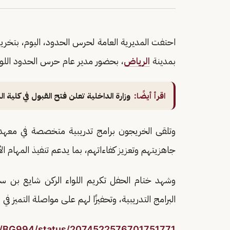
احتفت المديرية العامة لحرس الحدود، اليوم، بتخري
بمدينة
الرياض
، بحضور مدير عام حرس الحدود اللواء
اقرأ أيضًا:
وزارة الداخلية تعلن فتح القبول في كلية الملك فهد
وتلقى الخريجون برامج تدريبية متخصصة في معه
جاهزيتهم وتعزيز كفاءاتهم، بما يدعم تنفيذ المهام الأ
وشهد ختام الحفل تكريم اللواء الركن شايع بن سال
البرامج التدريبية، وتحفيزًا لهم على مواصلة التميز في 
om/BG994/status/2074522576701751771