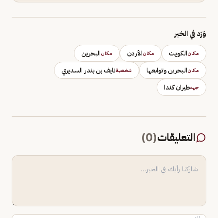
وَرَد في الخبر
الكويت
الأردن
البحرين
مكان
مكان
مكان
البحرين وتوابعها
نايف بن بندر السديري
مكان
شخصية
طيران كندا
جهة
التعليقات
(
0
)