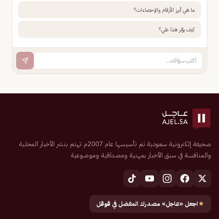
ما هي أبرز الأرقام والإحصاءات؟
كيف يؤثر هذا علي؟
صحيفة إلكترونية سعودية تم تأسيسها عام 2007م تهتم بنشر الأخبار المحلية
والمنافسة في سبق الأخبار بمهنية ومصداقية وموضوعية
★
اجعل «عاجل» مصدرك المفضل في قوقل