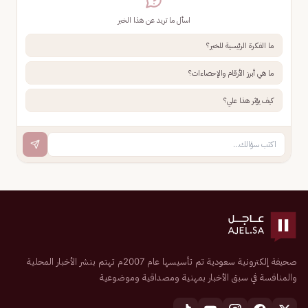
اسأل ما تريد عن هذا الخبر
ما الفكرة الرئيسية للخبر؟
ما هي أبرز الأرقام والإحصاءات؟
كيف يؤثر هذا علي؟
صحيفة إلكترونية سعودية تم تأسيسها عام 2007م تهتم بنشر الأخبار المحلية
والمنافسة في سبق الأخبار بمهنية ومصداقية وموضوعية