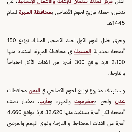
أعلن
مركز الملك سلمان للإغاثة والأعمال الإنسانية
، عن
تدشين، حملة توزيع لحوم الأضاحي ب
محافظة المهرة
للعام
1445هـ.
وجرى خلال اليوم الأول لعيد الأضحى المبارك توزيع 150
أضحية بمديرية
المسيلة
في محافظة المهرة، استفاد منها
2،100 فرد بواقع 300 أسرة من الفئات الأكثر احتياجاً
والنازحة.
ويستهدف مشروع توزيع لحوم الأضاحي في
اليمن
محافظات
عدن
ولحج و
حضرموت
والمهرة و
مأرب
، بمقدار نصف
أضحية لكل أسرة يستفيد منها 32.620 فردًا بواقع 4.660
أسرة من الفئات المحتاجة و النازحة وذوي الهمم والمرضى