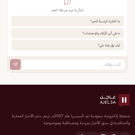
اسأل ما تريد عن هذا الخبر
ما الفكرة الرئيسية للخبر؟
ما هي أبرز الأرقام والإحصاءات؟
كيف يؤثر هذا علي؟
صحيفة إلكترونية سعودية تم تأسيسها عام 2007م تهتم بنشر الأخبار المحلية
والمنافسة في سبق الأخبار بمهنية ومصداقية وموضوعية