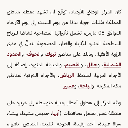
كان المركز الوطني للأرصاد، توقع أن تشهد معظم مناطق
المملكة تقلبات جوية بدءًا من يوم السبت إلى يوم الأربعاء
الموافق 08 مارس، تشمل تأثيراتها المصاحبة نشاطًا للرياح
السطحية المثيرة للأتربة والغبار، المصحوبة بتدنٍّ في مدى
الرؤية الأفقية، وذلك على مناطق
تبوك
، و
الجوف
، و
الحدود
الشمالية
، و
حائل
، و
القصيم
، والمدينة المنورة، إضافة إلى
الأجزاء الغربية لمنطقة
الرياض
، والأجزاء الشرقية لمناطق
مكة المكرمة، و
الباحة
، و
عسير
.
ونبَّه المركز إلى هطول أمطار رعدية متوسطة إلى غزيرة على
منطقة عسير تشمل محافظات (
أبها
، خميس مشيط، بيشة،
سراة عبيدة، أحد رفيدة، الحرجة، تثليث، النماص، بلقرن،