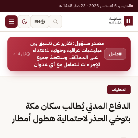
الخميس، 6 أغسطس 2026 · 23 صفر 1448 هـ
EN
مصدر مسؤول: تقارير عن تنسيق بين
ميليشيات عراقية وحوثية للاعتداء
عاجل
قبل 14 د
على المملكة.. وسنتخذ جميع
الإجراءات للتعامل مع أي عدوان
المحليات
الدفاع المدني يُطالب سكان مكة
بتوخي الحذر لاحتمالية هطول أمطار