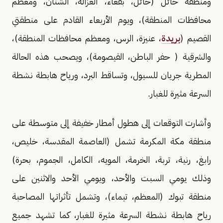
ومنطقة حائل (حائل، بقعاء، الغزالة، الشنان، ومعظم
محافظات المنطقة)، ويوم الأربعاء القادم على منطقتي
القصيم (
بريدة
، عنيزة، الرس، ومعظم محافظات المنطقة)،
والشرقية ( حفر الباطن، القيصومة)، ويصحب هذه الحالة
المطرية جريان للسيول، وتساقط البرد، ورياح هابطة نشطة
السرعة مثيرة للغبار.
وأشارت التوقعات إلى هطول أمطار خفيفة إلى متوسطة على
منطقة مكة المكرمة تشمل (العاصمة المقدسة، خليص،
رابغ، رنية، تربة، الخرمة، المويه، الكامل، الجموم، بحرة)
وذلك يومي السبت والأحد، ويومي الأحد والاثنين على
منطقة تبوك (المعظم، تيماء)، وتشمل تأثراتها المصاحبة
رياح هابطة نشطة السرعة مثيرة للغبار، كما تشهد جميع