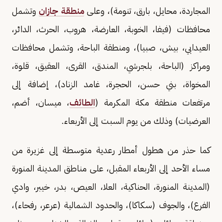
المجاردة، محايل، بارق، تنومة)، وعلى
منطقة جازان
وتشمل
محافظات (فيفا، الخوبة، العارضة، هروب، الحرث، الدائر،
العيدابي، بيش، صبيا)، ومنطقة الباحة، وتشمل محافظات
ومراكز (الباحة، بلجرشي، المندق، القرى، العقيق، قلوة،
المخواة، بني حسن، الحجرة، غامد الزناد)، إضافة إلى
مرتفعات منطقة مكة المكرمة (
الطائف
، ميسان، أضم،
العرضيات) وذلك من يوم السبت إلى الأربعاء.
كما حذر من هطول أمطار رعدية متوسطة إلى غزيرة من
مساء الأحد إلى الأربعاء المقبل، على مناطق المدينة المنورة
(المدينة المنورة، الحناكية، العلا، العيص، بدر، خيبر، وادي
الفرع)، والجوف (سكاكا)، والحدود الشمالية (عرعر، رفحاء)،