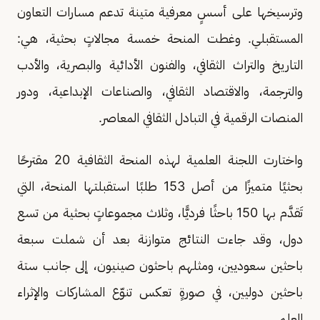
وترسيخها على أسسٍ معرفية متينة تدعم مسارات التعاون
المستقبلي. وغطت المنحة خمسة مجالاتٍ بحثية، هي:
التاريخ والتراث الثقافي، والفنون الأدائية والبصرية، والأدب
والترجمة، والاقتصاد الثقافي، والصناعات الإبداعية، ودور
المنصات الرقمية في التبادل الثقافي المعاصر.
واختارت اللجنة العلمية لهذه المنحة الثقافية 20 مقترحًا
بحثيًا متميزًا من أصل 153 طلبًا استقبلتها المنحة، التي
تَقدَّم بها 150 باحثًا فرديًّا، وثلاث مجموعاتٍ بحثية من تسع
دول، وقد جاءت النتائج متوازنة بعد أن شملت سبعة
باحثين سعوديين، ومثلهم باحثون صينيون، إلى جانب ستة
باحثين دوليين، في صورةٍ تعكس تنوّع المشاركات والإثراء
العلمي.