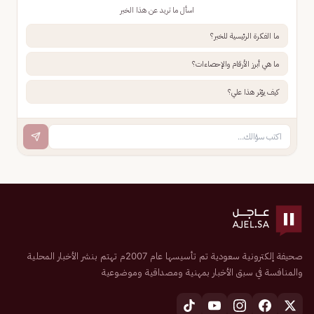
اسأل ما تريد عن هذا الخبر
ما الفكرة الرئيسية للخبر؟
ما هي أبرز الأرقام والإحصاءات؟
كيف يؤثر هذا علي؟
صحيفة إلكترونية سعودية تم تأسيسها عام 2007م تهتم بنشر الأخبار المحلية
والمنافسة في سبق الأخبار بمهنية ومصداقية وموضوعية