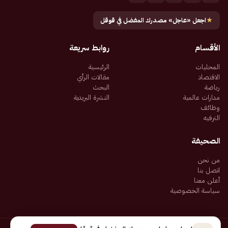
★
اجعل «عاجل» مصدرك المفضل في قوقل
الأقسام
روابط سريعة
المحليات
الرئيسية
الاقتصاد
مقالات الرأي
رياضة
البحث
مدارات عالمية
النشرة البريدية
وظائف
الترفيه
الصحيفة
من نحن
اتصل بنا
أعلن معنا
سياسة الخصوصية