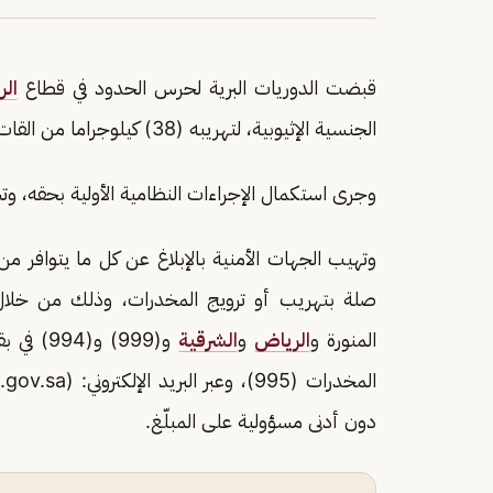
قبضت الدوريات البرية لحرس الحدود في قطاع
الر
الجنسية الإثيوبية، لتهريبه (38) كيلوجراما من القات المخدر، و11800 قرص من الإميفيتامين المخدر.
وجرى استكمال الإجراءات النظامية الأولية بحقه،
وتهيب الجهات الأمنية بالإبلاغ عن كل ما يتوافر
المنورة و
الرياض
و
الشرقية
و(999) و(994) في بقية مناطق
المخدرات (995)، وعبر البريد الإلكتروني: (Email:
gov.sa
دون أدنى مسؤولية على المبلّغ.