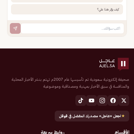
كيف يؤثر هذا علي؟
صحيفة إلكترونية سعودية تم تأسيسها عام 2007م تهتم بنشر الأخبار المحلية
والمنافسة في سبق الأخبار بمهنية ومصداقية وموضوعية
★
اجعل «عاجل» مصدرك المفضل في قوقل
الأقسام
روابط سريعة