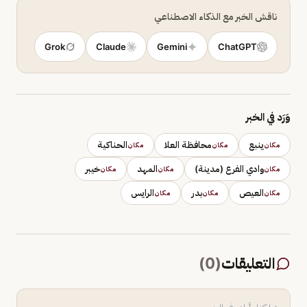
ناقش الخبر مع الذكاء الاصطناعي
Grok
Claude
Gemini
ChatGPT
وَرَد في الخبر
ينبع
محافظة العلا
الحناكية
مكان
مكان
مكان
وادي الفرع (مدينة)
المهد
خيبر
مكان
مكان
مكان
العيص
بدر
الرايس
مكان
مكان
مكان
التعليقات
(
0
)