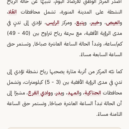
أصدر المركز الوطني للأرصاد اليوم، تنبيهًا عن حالة الرياح
النشطة على المدينة المنورة، تشمل محافظات
العُلا
،
و
العيص
، و
خيبر
، و
ينبع
، ومركز
الرايس
، تؤدي إلى تدنٍ في
مدى الرؤية الأفقية، مع سرعة رياح تتراوح بين (40 - 49)
كم/ساعة، وتبدأ الحالة الساعة العاشرة صباحًا, وتستمر حتى
الساعة السابعة مساءً.
كما نبّه المركز من أتربة مثارة يصحبها رياح نشطة تؤدي إلى
تدنٍ في مدى الرؤية الأفقية بين (3 - 5) كيلومترات، وتشمل
محافظات
الحناكية
، و
المهد
، و
بدر
، و
وادي الفرع
، مشيرًا إلى
أن الحالة تبدأ الساعة العاشرة صباحًا, وتستمر حتى الساعة
الثامنة مساءً.