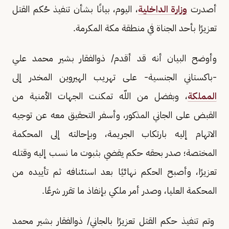
أصدرت
وزارة الداخلية
، اليوم، بيانًا بشأن تنفيذ حُكم القتل
تعزيرًا بأحد الجناة في منطقة مكة المكرمة.
وأوضح البيان أنه قد أقدم/ ذوالفقار بشير محمد علي
-باكستاني الجنسية- على تهريب الهيروين المخدر إلى
المملكة
، وبفضل من اللّه تمكنت الجهات الأمنية من
القبض على الجاني المذكور، وأسفر التحقيق معه عن توجيه
الاتهام إليه بارتكاب الجريمة، وبإحالته إلى المحكمة
المختصة؛ صدر بحقه حكم يقضي بثبوت ما نسب إليه وقتله
تعزيرًا، وأصبح الحكم نهائيًا بعد استئنافه ثم تأييده من
المحكمة العليا، وصدر أمر ملكي بإنفاذ ما تقرر شرعًا.
وتم تنفيذ حكم القتل تعزيرًا بالجاني/ ذوالفقار بشير محمد