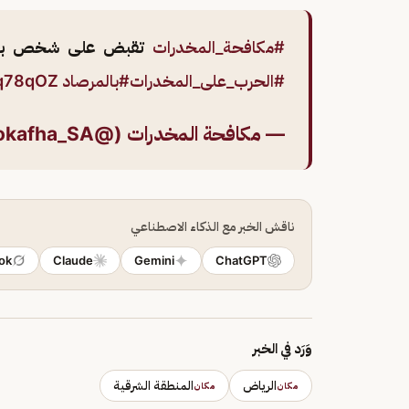
#مكافحة_المخدرات
تقبض على شخص بالمنط
#الحرب_على_المخدرات
#بالمرصاد
1q78qOZ
— مكافحة المخدرات (@Mokafha_SA)
ناقش الخبر مع الذكاء الاصطناعي
ok
Claude
Gemini
ChatGPT
وَرَد في الخبر
الرياض
المنطقة الشرقية
مكان
مكان