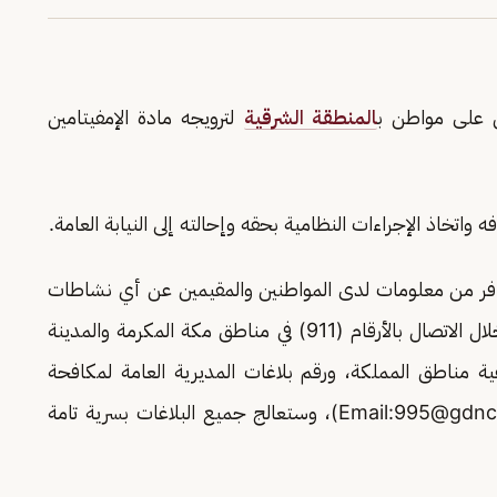
ض على مواطن ب
المنطقة الشرقية
لترويجه مادة الإمفيتامين
 واتخاذ الإجراءات النظامية بحقه وإحالته إلى النيابة العامة.
توافر من معلومات لدى المواطنين والمقيمين عن أي نشاطات
ذات صلة بتهريب أو ترويج المخدرات، وذلك من خلال الاتصال بالأرقام (911) في مناطق مكة المكرمة والمدينة
و(999) و(994) في بقية مناطق المملكة، ورقم بلاغات المديرية العامة لمكافحة
995@gdnc.
)، وستعالج جميع البلاغات بسرية تامة