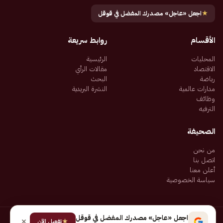
★
اجعل «عاجل» مصدرك المفضل في قوقل
الأقسام
روابط سريعة
المحليات
الرئيسية
الاقتصاد
مقالات الرأي
رياضة
البحث
مدارات عالمية
النشرة البريدية
وظائف
الترفيه
الصحيفة
من نحن
اتصل بنا
أعلن معنا
سياسة الخصوصية
اجعل «عاجل» مصدرك المفضل في قوقل
★
جميع الحقوق محفوظة لـ شركة إيجاز للنشر الإلكتروني المالكة لصحيفة عاجل
تفعيل الآن