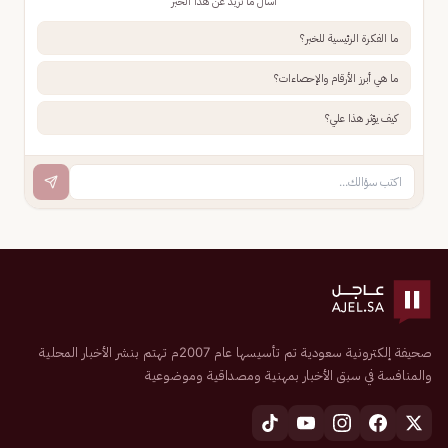
اسأل ما تريد عن هذا الخبر
ما الفكرة الرئيسية للخبر؟
ما هي أبرز الأرقام والإحصاءات؟
كيف يؤثر هذا علي؟
صحيفة إلكترونية سعودية تم تأسيسها عام 2007م تهتم بنشر الأخبار المحلية
والمنافسة في سبق الأخبار بمهنية ومصداقية وموضوعية