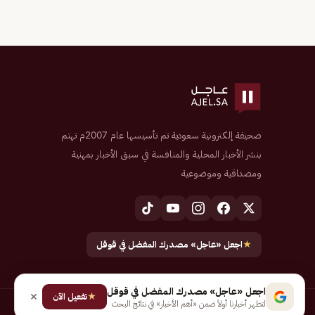
صحيفة إلكترونية سعودية تم تأسيسها عام 2007م تهتم
بنشر الأخبار المحلية والمنافسة في سبق الأخبار بمهنية
ومصداقية وموضوعية
★
اجعل «عاجل» مصدرك المفضل في قوقل
اجعل «عاجل» مصدرك المفضل في قوقل
★
تفعيل الآن
لتظهر أخبارنا أولاً ضمن «أهم الأخبار» في نتائج البحث
جميع الحقوق محفوظة لـ شركة إيجاز للنشر الإلكتروني المالكة لصحيفة عاجل