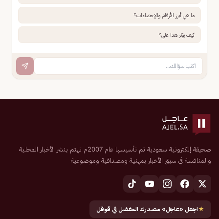
ما هي أبرز الأرقام والإحصاءات؟
كيف يؤثر هذا علي؟
صحيفة إلكترونية سعودية تم تأسيسها عام 2007م تهتم بنشر الأخبار المحلية
والمنافسة في سبق الأخبار بمهنية ومصداقية وموضوعية
★
اجعل «عاجل» مصدرك المفضل في قوقل