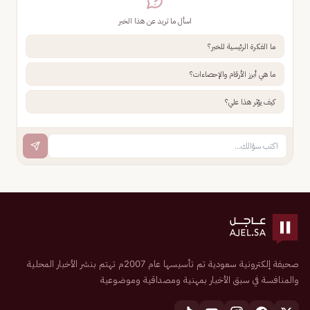
اسأل ما تريد عن هذا الخبر
ما الفكرة الرئيسية للخبر؟
ما هي أبرز الأرقام والإحصاءات؟
كيف يؤثر هذا علي؟
صحيفة إلكترونية سعودية تم تأسيسها عام 2007م تهتم بنشر الأخبار المحلية
والمنافسة في سبق الأخبار بمهنية ومصداقية وموضوعية