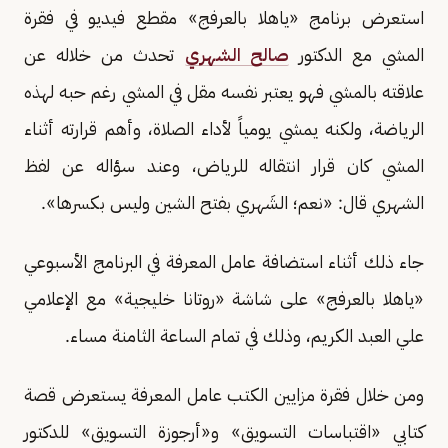
استعرض برنامج «ياهلا بالعرفج» مقطع فيديو في فقرة
المشي مع الدكتور
صالح الشهري
تحدث من خلاله عن
علاقته بالمشي فهو يعتبر نفسه مقل في المشي رغم حبه لهذه
الرياضة، ولكنه يمشي يومياً لأداء الصلاة، وأهم قرارته أثناء
المشي كان قرار انتقاله للرياض، وعند سؤاله عن لفظ
الشهري قال: «نعم؛ الشَهري بفتح الشين وليس بكسرها».
جاء ذلك أثناء استضافة عامل المعرفة في البرنامج الأسبوعي
«ياهلا بالعرفج» على شاشة «روتانا خليجية» مع الإعلامي
علي العبد الكريم، وذلك في تمام الساعة الثامنة مساء.
ومن خلال فقرة مزايين الكتب عامل المعرفة يستعرض قصة
كتابي «اقتباسات التسويق» و«أرجوزة التسويق» للدكتور