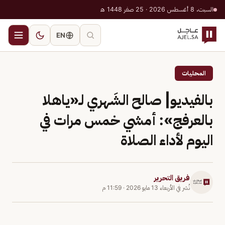
السبت، 8 أغسطس 2026 · 25 صفر 1448 هـ
EN
المحليات
بالفيديو| صالح الشَهري لـ«ياهلا
بالعرفج»: أمشي خمس مرات في
اليوم لأداء الصلاة
فريق التحرير
نُشر في
الأربعاء 13 مايو 2026
·
11:59 م