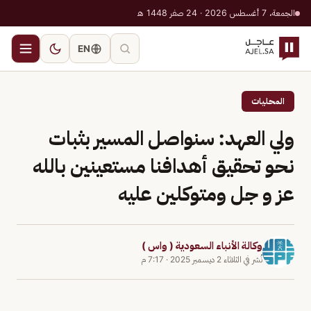
الجمعة، 7 أغسطس 2026 · 24 صفر 1448 هـ
EN
المحليات
ولي العهد: سنواصل المسير بثبات
نحو تحقيق أهدافنا مستعينين بالله
عز و جل ومتوكلين عليه
وكالة الأنباء السعودية ( واس )
نُشر في
الثلاثاء 2 ديسمبر 2025
·
7:17 م