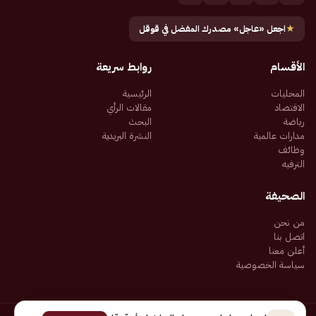
★
اجعل «عاجل» مصدرك المفضل في قوقل
الأقسام
روابط سريعة
المحليات
الرئيسية
الاقتصاد
مقالات الرأي
رياضة
البحث
مدارات عالمية
النشرة البريدية
وظائف
الترفيه
الصحيفة
من نحن
اتصل بنا
أعلن معنا
سياسة الخصوصية