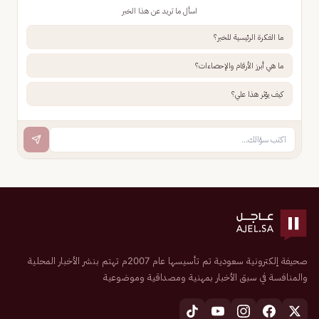
اسأل ما تريد عن هذا الخبر
ما الفكرة الرئيسية للخبر؟
ما هي أبرز الأرقام والإحصاءات؟
كيف يؤثر هذا علي؟
صحيفة إلكترونية سعودية تم تأسيسها عام 2007م تهتم بنشر الأخبار المحلية
والمنافسة في سبق الأخبار بمهنية ومصداقية وموضوعية