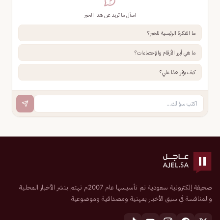
اسأل ما تريد عن هذا الخبر
ما الفكرة الرئيسية للخبر؟
ما هي أبرز الأرقام والإحصاءات؟
كيف يؤثر هذا علي؟
صحيفة إلكترونية سعودية تم تأسيسها عام 2007م تهتم بنشر الأخبار المحلية
والمنافسة في سبق الأخبار بمهنية ومصداقية وموضوعية