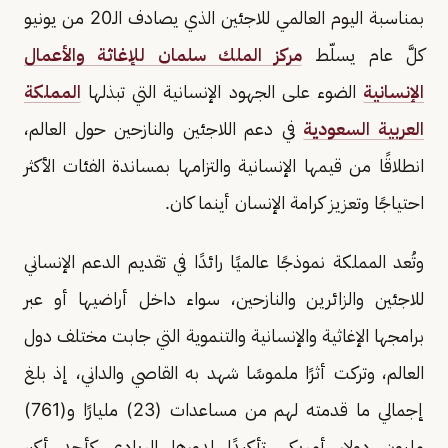
بمناسبة اليوم العالمي للاجئين الذي يصادف الـ20 من يونيو
كلَّ عام يسلّط
مركز الملك سلمان للإغاثة والأعمال
الإنسانية
الضوء على الجهود الإنسانية التي تبذلها
المملكة
العربية السعودية
في دعم اللاجئين والنازحين حول العالم،
انطلاقًا من قيمها الإنسانية والتزامها بمساندة الفئات الأكثر
احتياجًا وتعزيز كرامة الإنسان أينما كان.
وتُعد المملكة نموذجًا عالميًا رائدًا في تقديم الدعم الإنساني
للاجئين والزائرين والنازحين، سواء داخل أراضيها أو عبر
برامجها الإغاثية والإنسانية والتنموية التي جابت مختلف دول
العالم، وتركت أثرًا ملموسًا شهد به القاصي والداني، إذ بلغ
إجمالي ما قدمته لهم من مساعدات (23) مليارًا و(761)
مليون دولار أمريكي تأكيدًا لدورها الريادي كأحد أكبر