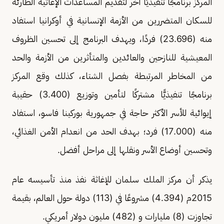
المركز برنامجًا تنفيذيًا آخر لتقديم المساعدات الإغاثية الطارئة
للسكان المتضررين من الأزمة الإنسانية في أوكرانيا استفاد
منه (23.696) فردًا، ويهدف البرنامج إلى تحسين الظروف
المعيشية للنازحين والعائدين والمتأثرين من الأزمة والحد
من المخاطر المرتبطة بفصل الشتاء، كذلك وقع المركز
برنامجًا تنفيذيًّا مشتركًا لتأمين وتوزيع (3.400) حقيبة
إيوائية للأسر الأكثر حاجة في جمهورية بوركينا فاسو، استفاد
منه (17.000) فرد؛ بهدف الحد من انعدام الأمن الغذائي،
وتحسين أوضاع الأسر ونقلها إلى مراحل أفضل.
يذكر أن مركز الملك سلمان للإغاثة نفذ منذ تأسيسه عام
2015م (4.394) مشروعًا في (113) دولة حول العالم، بقيمة
تجاوزت (8) مليارات و (482) مليون دولار أمريكي.