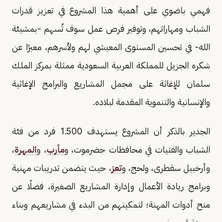
فهمي باضوي على أهمية هذا المشروع في تعزيز قدرات
الشباب ومهاراتهم، وتوفير فرص عمل سوف تُسهم -بمشيئة
الله- في تحسين المستوى المعيشي لهم ولأسرهم، معبرًا عن
شكره الجزيل للمملكة العربية السعودية ممثلة بمركز الملك
سلمان للإغاثة على مجمل المشاريع والبرامج الإغاثية
والإنسانية والتنموية المقدمة لبلاده.
الجدير بالذكر أن المشروع يستهدف 1.500 فرد من فئة
الشباب والفتيات في محافظات حضرموت، و
مأرب
، و
المهرة
،
وأرخبيل سقطرى، ولحج، و
تعز
، حيث يتضمن تدريبات مهنية
وبرامج ريادة الأعمال وإدارة المشاريع الصغيرة، فضلًا عن
منح أدوات المهنة؛ لتمكينهم من البدء في مشاريعهم وبناء