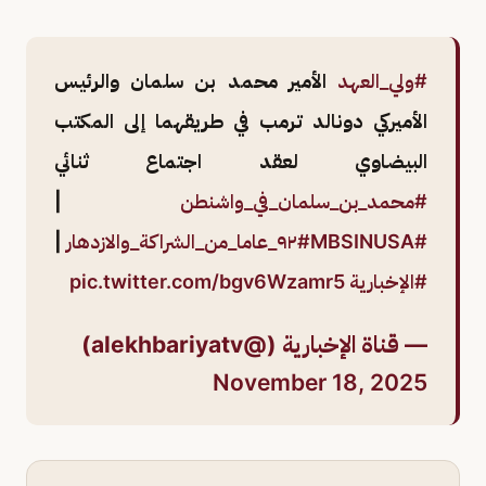
#ولي_العهد
الأمير محمد بن سلمان والرئيس
الأميركي دونالد ترمب في طريقهما إلى المكتب
البيضاوي لعقد اجتماع ثنائي
#محمد_بن_سلمان_في_واشنطن
|
#MBSINUSA
#٩٢_عاما_من_الشراكة_والازدهار
|
#الإخبارية
pic.twitter.com/bgv6Wzamr5
— قناة الإخبارية (@alekhbariyatv)
November 18, 2025