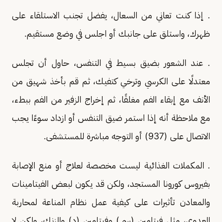
. إذا كنت تعاني من السعال، يفضل تجنب الاستلقاء على
ظهرك، واستلق على جانبك أو اجلس في وضع مستقيم.
. عند الشعور بضيق بسيط في التنفس، حاول أن تجلس
معتدلًا على الكرسي وترخي كتفيك، ثم قم بأخذ شهيق من
الأنف مع إبقاء الفم مغلقًا، ثم إخراج الزفير من الفم ببطء،
مع ملاحظة أنه إذا استمر ضيق التنفس أو ازداد سوءًا يجب
الاتصال على (937) أو التوجه مباشرة للمستشفى.
. المكملات الغذائية ليست مخصصة لعلاج أو منع الإصابة
بفيروس كورونا المستجد، ولكن قد يكون لبعض الفيتامينات
والمعادن تأثيرات على كيفية عمل نظام المناعة لمحاربة
العدوى، مثل فيتامين (سي) وفيتامين (د) والزنك، ولكن لا