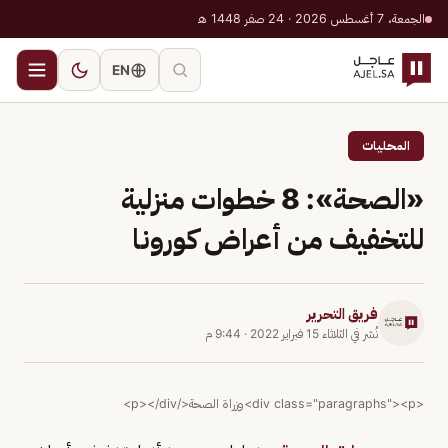
الجمعة، 7 أغسطس 2026 · 24 صفر 1448 هـ
EN
المحليات
«الصحة»: 8 خطوات منزلية
للتخفيف من أعراض كورونا
فريق التحرير
نُشر في
الثلاثاء 15 فبراير 2022
·
9:44 م
<div class="paragraphs"><p>وزراة الصحة</p></div>