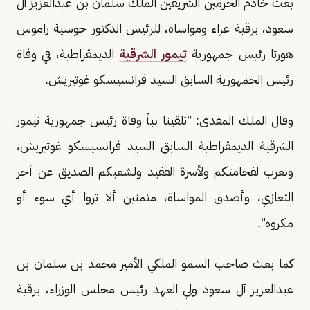
بعث خادم الحرمين الشريفين الملك سلمان بن عبدالعزيز آل
سعود، برقية عزاء ومواساة، للرئيس الدكتور خوسية راموس
هورتا رئيس جمهورية
تيمور الشرقية
الديمقراطية، في وفاة
رئيس الجمهورية السابق السيد فرانسيسكو غوتيريش.
وقال الملك المفدى: "تلقينا نبأ وفاة رئيس جمهورية تيمور
الشرقية الديمقراطية السابق السيد فرانسيسكو غوتيريش،
ونعرب لفخامتكم ولأسرة الفقيد ولشعبكم الصديق عن أحر
التعازي، وأصدق المواساة، متمنين ألا تروا أي سوء أو
مكروه".
كما بعث صاحب السمو الملكي الأمير محمد بن سلمان بن
عبدالعزيز آل سعود ولي العهد رئيس مجلس الوزراء، برقية