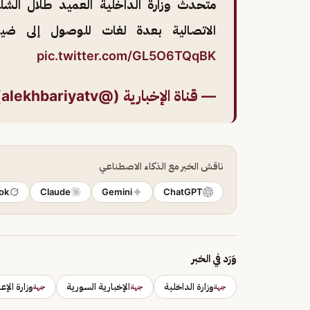
متحدث وزارة الداخلية العميد طلال الشل
الاتصالية بعدة لغات للوصول إلى ض
pic.twitter.com/GL5O6TQqBK
— قناة الإخبارية (@alekhbariyatv)
ناقش الخبر مع الذكاء الاصطناعي
ok
Claude
Gemini
ChatGPT
وَرَد في الخبر
وزارة الداخلية
الإخبارية السورية
وزارة الإع
جهة
جهة
جهة