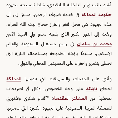
أشاد نائب وزير الداخلية التايلاندي، شادا تايسيت، بجهود
حكومة المملكة
في خدمة ضيوف الرحمن، مشيرًا إلى أن
هذه الجهود هي محل فخر واعتزاز حجاج بيت الله الحرام،
ولفت إلى الدور الكبير الذي يلعبه سمو ولي العهد الأمير
محمد بن سلمان
في رسم مستقبل السعودية والعالم
الإسلامي، مشيدًا برؤيته الطموحة ومساهماته البارزة التي
تحظى بتقدير واحترام على الصعيدين المحلي والدولي.
وأثنى على الخدمات والتسهيلات التي قدمتها
المملكة
لحجاج
تايلاند
على وجه الخصوص، وقال في تصريحات
صحفية من
المشاعر المقدسة
: "أقدم شكري وتقديري
للمملكة العربية السعودية على الجهود الكبيرة التي سخرتها
والإمكانات الهائلة التي وفرتها لخدمة الحجاج، والتي تتطور