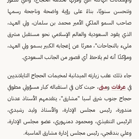
وتتحسن سنويًا، بناءً على رؤية واضحة وناجحة رسمها
صاحب السمو الملكي الأمير محمد بن سلمان، ولي العهد،
الذي يقود السعودية والعالم الإسلامي نحو مستقبل مشرق
مليء بالنجاحات"، معربًا عن إعجابه الكبير بسمو ولي العهد،
ومؤكدًا أنه لم يلاحظ أي قصور من الجانب السعودي.
جاء ذلك عقب زيارته الميدانية لمخيمات الحجاج التايلانديين
في
عرفات
و
منى
، حيث كان في استقباله كبار مسؤولي مطوفي
حجاج جنوب شرق آسيا "مشارق"، يتقدمهم الأستاذ عدنان
مندورة، رئيس مجلس الإدارة، والأستاذ وليد رشيدي،
الرئيس التنفيذي، ومحمود دمنهوري، عضو مجلس الإدارة،
وعلي بندقجي، رئيس مجلس إدارة مشارق الماسية.