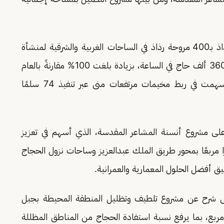
واستمع إلى شرح عن مشروع استبدال أعمدة الرذاذ بـ400 مروحة رذاذ في الساحات الغربية والشرقية لمنشأة
الجمرات، بما يرفع الطاقة الاستيعابية للخدمة إلى 360 ألف حاج في الساعة، بزيادة بلغت 100% مقارنةً بالعام
الماضي، إضافةً إلى مشاريع البنية التحتية التي أسهمت في ربط مخيمات مرتفعات منى عبر تنفيذ 74 سلمًا
لى مشروع أنسنة المشاعر المقدسة، الذي أسهم في تعزيز
لبيئة البصرية عبر تطوير أكثر من 51.750 مترًا مربعًا بمحور طريق الملك عبدالعزيز وساحات نزول الحجاج
ق أفضل الحلول المعمارية والعمرانية.
لى شرح عن مشروع تلطيف وتظليل المنطقة المحيطة بجبل
 على مساحة تتجاوز 392 ألف متر مربع، بما يرفع نسبة استفادة الحجاج من المناطق المظللة