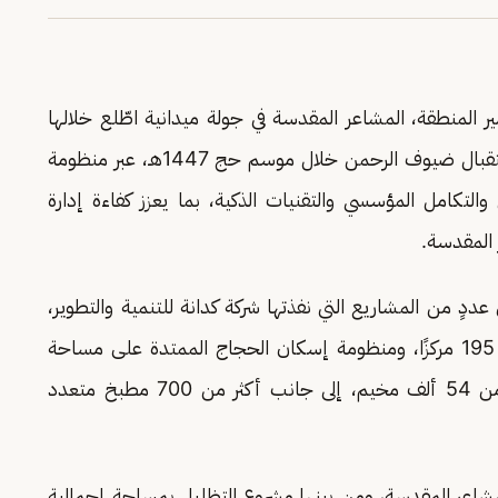
 المنطقة، المشاعر المقدسة في جولة ميدانية اطّلع خلالها
على اكتمال الجاهزية التشغيلية بنسبة 100% لاستقبال ضيوف الرحمن خلال موسم حج 1447هـ، عبر منظومة
التكامل المؤسسي والتقنيات الذكية، بما يعزز كفاءة إدارة
 المقدسة.
ددٍ من المشاريع التي نفذتها شركة كدانة للتنمية والتطوير،
من أبرزها شبكة مراكز الصيانة الميدانية التي تضم 195 مركزًا، ومنظومة إسكان الحجاج الممتدة على مساحة
تتجاوز 3.5 ملايين متر مربع، ومشروع تجهيز أكثر من 54 ألف مخيم، إلى جانب أكثر من 700 مطبخ متعدد
مشاعر المقدسة، ومن بينها مشروع التظليل بمساحة إجمالية