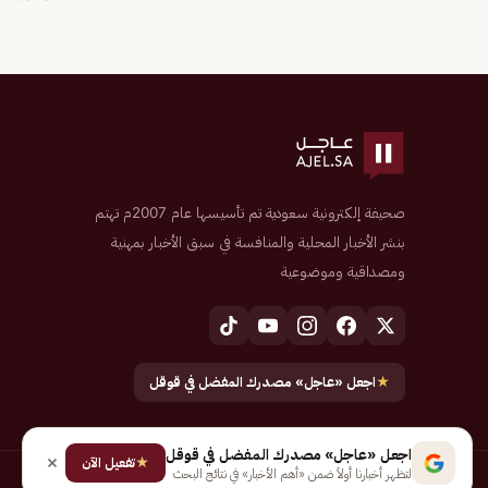
صحيفة إلكترونية سعودية تم تأسيسها عام 2007م تهتم
بنشر الأخبار المحلية والمنافسة في سبق الأخبار بمهنية
ومصداقية وموضوعية
★
اجعل «عاجل» مصدرك المفضل في قوقل
اجعل «عاجل» مصدرك المفضل في قوقل
★
تفعيل الآن
لتظهر أخبارنا أولاً ضمن «أهم الأخبار» في نتائج البحث
جميع الحقوق محفوظة لـ شركة إيجاز للنشر الإلكتروني المالكة لصحيفة عاجل