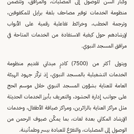
وكبار السن للوصول إلى المصليات، والمرافق، وتتضمن
منظومة الخدمات توفير مصاحف بلغة برايل للمكفوفين،
وترجمة الخطب، وخرائط تفاعلية رقمية على الأبواب
لإرشادهم حول كيفية الاستفادة من الخدمات المتاحة في
مرافق المسجد النبوي.
ويتولى أكثر من (7500) كادرٍ ميداني تقديم منظومة
الخدمات التشغيلية بالمسجد النبوي، إذ تركّز جهود الهيئة
العامة للعناية بشؤون المسجد النبوي خلال موسم الحج
على جوانب إدارة الحشود، والتعريف بأبرز الخدمات الحديثة
مثل مراكز العناية بالزائرين، ومراكز ضيافة الأطفال، وخدمات
الإرشاد المكاني بعدة لغات، بما يمكّن ضيوف الرحمن من
الوصول إلى المصليات، والتفرّغ للعبادة بيسر وطمأنينة.