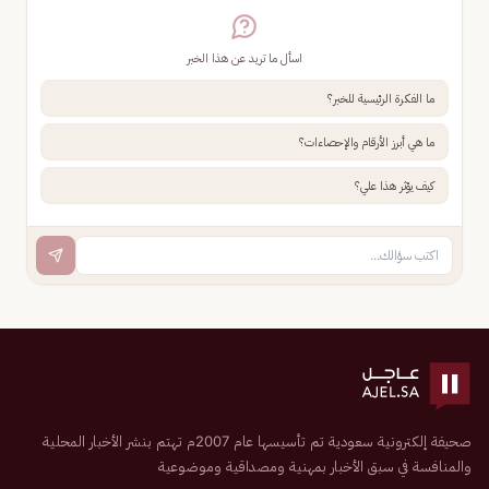
اسأل ما تريد عن هذا الخبر
ما الفكرة الرئيسية للخبر؟
ما هي أبرز الأرقام والإحصاءات؟
كيف يؤثر هذا علي؟
صحيفة إلكترونية سعودية تم تأسيسها عام 2007م تهتم بنشر الأخبار المحلية
والمنافسة في سبق الأخبار بمهنية ومصداقية وموضوعية