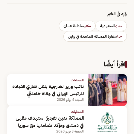
وَرَد في الخبر
السعودية
سلطنة عمان
مكان
مكان
سفارة المملكة المتحدة في برلين
جهة
اقرأ أيضًا
المحليات
نائب وزير الخارجية ينقل تعازي القيادة
للرئيس الإيراني في وفاة خامنئي
السبت 4 يوليو 2026
المحليات
المملكة تدين تفجيرًا استهدف مقهى
في دمشق وتؤكد تضامنها مع سوريا
الجمعة 3 يوليو 2026