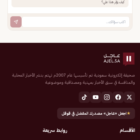
كيف يؤثر هذا علي؟
صحيفة إلكترونية سعودية تم تأسيسها عام 2007م تهتم بنشر الأخبار المحلية
والمنافسة في سبق الأخبار بمهنية ومصداقية وموضوعية
★
اجعل «عاجل» مصدرك المفضل في قوقل
الأقسام
روابط سريعة