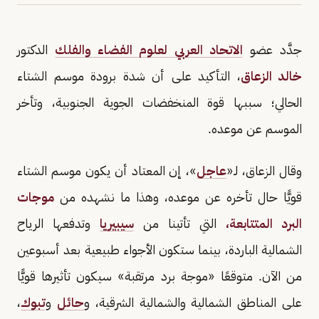
جدَّد عضو
الاتحاد العربي لعلوم الفضاء والفلك
الدكتور
خالد الزعاق
، التأكيد على أن شدة برودة موسم الشتاء
الحالي؛ سببها قوة المنخفضات الجوية الجنوبية، وتأخر
الموسم عن موعده.
وقال الزعاق، لـ«
عاجل
»، إن المعتاد أن يكون موسم الشتاء
قويًّا حال تأخره عن موعده، وهذا ما نشهده من
موجات
البرد المتتابعة،
التي تأتينا من
سيبيريا
وتدفعها الرياح
الشمالية الباردة، بينما ستكون الأجواء طبيعية بعد أسبوعين
من الآن. متوقعًا «موجة برد مرتقبة» سيكون تأثيرها قويًّا
على المناطق الشمالية والشمالية الشرقية، و
حائل
و
تبوك
،