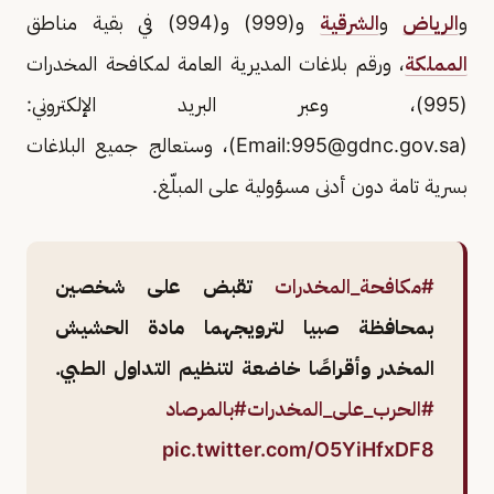
و
الرياض
و
الشرقية
و(999) و(994) في بقية مناطق
المملكة
، ورقم بلاغات المديرية العامة لمكافحة المخدرات
(995)، وعبر البريد الإلكتروني:
(Email:
995@gdnc.gov.sa
)، وستعالج جميع البلاغات
بسرية تامة دون أدنى مسؤولية على المبلّغ.
#مكافحة_المخدرات
تقبض على شخصين
بمحافظة صبيا لترويجهما مادة الحشيش
المخدر وأقراصًا خاضعة لتنظيم التداول الطبي.
#الحرب_على_المخدرات
#بالمرصاد
pic.twitter.com/O5YiHfxDF8