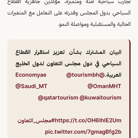
تجارب سياحية آمنة ومتميزة، مؤكدين جاهزية القطاع
السياحي بدول المجلس وقدرته على التعامل مع المتغيرات
الحالية والمستقبلية ومواصلة النمو.
البيان المشترك بشأن تعزيز استقرار القطاع
السياحي في دول مجلس التعاون لدول الخليج
العربية.
@Economyae
@tourismbh
@Saudi_MT
@OmanMHT
@qatartourism
@kuwaitourism
https://t.co/OH6IhlE2Um
#مجلس_التعاون
pic.twitter.com/7gmagBfg2b