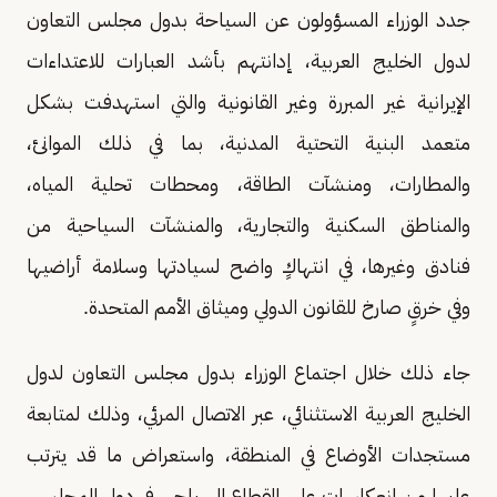
جدد الوزراء المسؤولون عن السياحة بدول مجلس التعاون
لدول الخليج العربية، إدانتهم بأشد العبارات للاعتداءات
الإيرانية غير المبررة وغير القانونية والتي استهدفت بشكل
متعمد البنية التحتية المدنية، بما في ذلك الموانئ،
والمطارات، ومنشآت الطاقة، ومحطات تحلية المياه،
والمناطق السكنية والتجارية، والمنشآت السياحية من
فنادق وغيرها، في انتهاكٍ واضح لسيادتها وسلامة أراضيها
وفي خرقٍ صارخ للقانون الدولي وميثاق الأمم المتحدة.
جاء ذلك خلال اجتماع الوزراء بدول مجلس التعاون لدول
الخليج العربية الاستثنائي، عبر الاتصال المرئي، وذلك لمتابعة
مستجدات الأوضاع في المنطقة، واستعراض ما قد يترتب
عليها من انعكاسات على القطاع السياحي في دول المجلس.