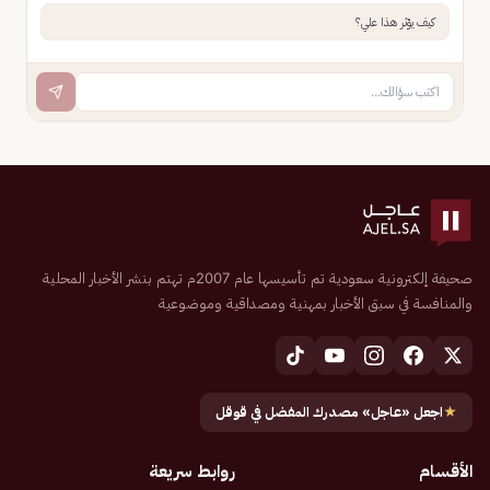
كيف يؤثر هذا علي؟
صحيفة إلكترونية سعودية تم تأسيسها عام 2007م تهتم بنشر الأخبار المحلية
والمنافسة في سبق الأخبار بمهنية ومصداقية وموضوعية
★
اجعل «عاجل» مصدرك المفضل في قوقل
الأقسام
روابط سريعة