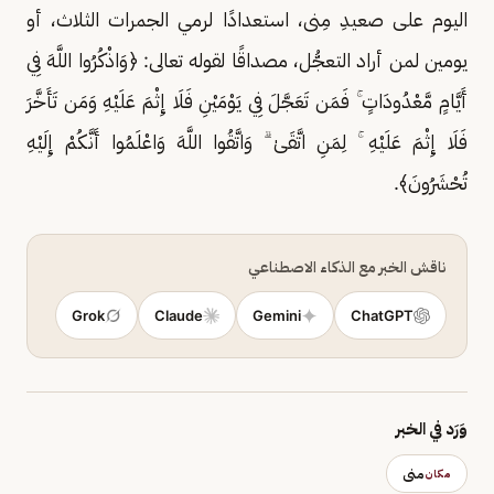
اليوم على صعيدِ مِنى، استعدادًا لرمي الجمرات الثلاث، أو
يومين لمن أراد التعجُّل، مصداقًا لقوله تعالى: ﴿وَاذْكُرُوا اللَّهَ فِي
أَيَّامٍ مَّعْدُودَاتٍ ۚ فَمَن تَعَجَّلَ فِي يَوْمَيْنِ فَلَا إِثْمَ عَلَيْهِ وَمَن تَأَخَّرَ
فَلَا إِثْمَ عَلَيْهِ ۚ لِمَنِ اتَّقَىٰ ۗ وَاتَّقُوا اللَّهَ وَاعْلَمُوا أَنَّكُمْ إِلَيْهِ
تُحْشَرُونَ﴾.
ناقش الخبر مع الذكاء الاصطناعي
Grok
Claude
Gemini
ChatGPT
وَرَد في الخبر
منى
مكان